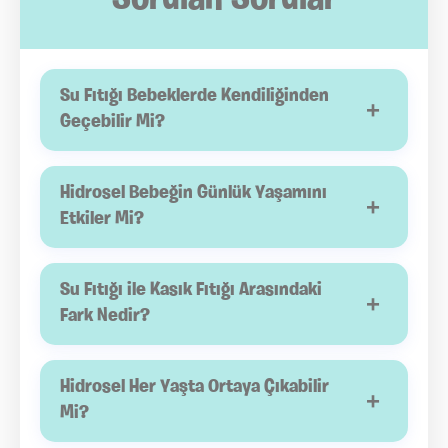
Sorulan Sorular
Su Fıtığı Bebeklerde Kendiliğinden
+
Geçebilir Mi?
Evet. Özellikle doğumsal hidrosel vakalarının
önemli bir bölümü yaşamın ilk yılında herhangi bir
Hidrosel Bebeğin Günlük Yaşamını
+
tedavi uygulanmadan kendiliğinden düzelebilir. Bu
Etkiler Mi?
nedenle doktorun önerdiği takip sürecine düzenli
Çoğu hidrosel vakasında bebek normal hareket
olarak uyulması önemlidir.
eder, beslenir ve gelişimini sürdürür. Şişlik
Su Fıtığı ile Kasık Fıtığı Arasındaki
+
genellikle ağrı oluşturmadığı için günlük yaşamı
Fark Nedir?
olumsuz etkilemez. Ancak şişliğin hızla büyümesi
Su fıtığında testis çevresinde yalnızca sıvı birikimi
veya ağrı gelişmesi durumunda yeniden
bulunurken, kasık fıtığında bağırsak gibi karın içi
Hidrosel Her Yaşta Ortaya Çıkabilir
+
değerlendirme yapılmalıdır.
organlar kasık kanalından aşağı doğru ilerleyebilir.
Mi?
Bu nedenle iki durumun birbirinden ayırt edilmesi