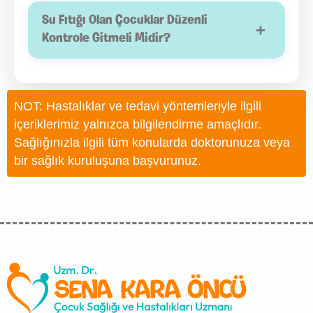
Hidrosel çoğunlukla acil bir durum değildir. Ancak
önerilebilir.
testis torbasında ani başlayan şiddetli ağrı,
Su Fıtığı Olan Çocuklar Düzenli
+
kızarıklık, sertlik, hızla büyüyen şişlik veya ateş gibi
Kontrole Gitmeli Midir?
belirtiler ortaya çıkarsa vakit kaybetmeden sağlık
Evet. Özellikle takip kararı verilen hidrosel
kuruluşuna başvurulmalıdır.
vakalarında şişliğin boyutu, seyri ve olası
NOT: Hastalıklar ve tedavi yöntemleriyle ilgili
değişiklikler düzenli muayenelerle
içeriklerimiz yalnızca bilgilendirme amaçlıdır.
değerlendirilmelidir. Bu sayede cerrahi gerekip
Sağlığınızla ilgili tüm konularda doktorunuza veya
gerekmediği doğru zamanda belirlenebilir.
bir sağlık kuruluşuna başvurunuz.