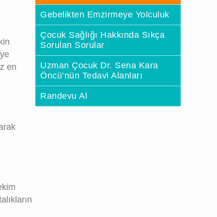
Gebelikten Emzirmeye Yolculuk
Çocuk Sağlığı Hakkında Sıkça
kin
Sorulan Sorular
iye
Uzman Çocuk Dr. Sena Kara
ız en
Öncü’nün Tedavi Alanları
Randevu Al
rarak
hekim
alıkların