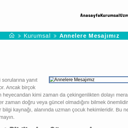
Anasayfa
Kurumsal
Uzm
Kurumsal
Annelere Mesajımız
 sorularına yanıt
r. Ancak birçok
an heyecandan kimi zaman da çekingenlikten dolayı merak
n her zaman doğru veya güncel olmadığını bilmek önemlidir
 bilgi kaynağı, alanında uzman çocuk hekimleridir. Bu n
nmayın.