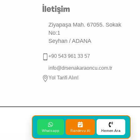
İletişim
Ziyapaşa Mah. 67055. Sokak
No:1
Seyhan / ADANA
+90 543 961 33 57
info@drsenakaraoncu.com.tr
Yol Tarifi Alın!
Whatsapp
Randevu Al
Hemen Ara