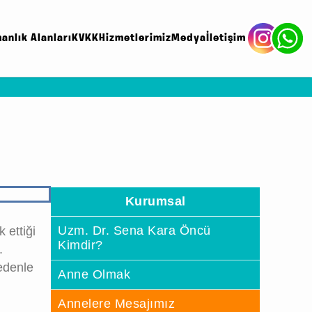
anlık Alanları
KVKK
Hizmetlerimiz
Medya
İletişim
Kurumsal
Uzm. Dr. Sena Kara Öncü
 ettiği
Kimdir?
.
edenle
Anne Olmak
Annelere Mesajımız