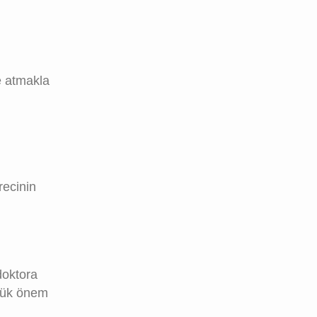
e atmakla
recinin
doktora
üyük önem