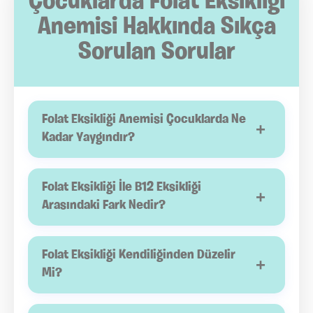
Çocuklarda Folat Eksikliği
Anemisi Hakkında Sıkça
Sorulan Sorular
Folat Eksikliği Anemisi Çocuklarda Ne
+
Kadar Yaygındır?
Folat eksikliği anemisi, demir eksikliği anemisine
göre daha az görülür. Ancak yetersiz beslenme,
Folat Eksikliği İle B12 Eksikliği
+
emilim bozuklukları veya kronik hastalıkları
Arasındaki Fark Nedir?
bulunan çocuklarda ortaya çıkma riski artabilir.
Her iki vitamin de kırmızı kan hücrelerinin
üretiminde görev alır ve eksikliklerinde benzer
Folat Eksikliği Kendiliğinden Düzelir
+
anemi belirtileri görülebilir. Ancak B12 eksikliği sinir
Mi?
sistemi üzerinde daha belirgin etkiler oluşturabilir.
Hayır. Eksikliğin nedeni belirlenmeden ve gerekli
Bu nedenle tanı sırasında her iki vitamin düzeyi