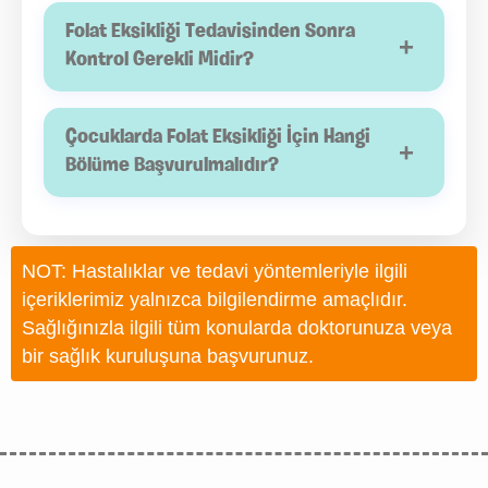
Genel sağlık durumu uygun olan çocuklar doktor
önemlidir.
önerisi doğrultusunda spor yapabilir. Ancak ileri
Folat Eksikliği Tedavisinden Sonra
+
derecede anemi bulunan çocuklarda tedavi
Kontrol Gerekli Midir?
sürecinde yoğun fiziksel aktivitelerin
Evet. Tedaviye verilen yanıtın değerlendirilmesi ve
sınırlandırılması gerekebilir.
folat düzeylerinin normale ulaşıp ulaşmadığının
Çocuklarda Folat Eksikliği İçin Hangi
+
belirlenmesi için düzenli doktor kontrolleri ve kan
Bölüme Başvurulmalıdır?
testleri yapılmalıdır.
Folat eksikliği belirtileri görülen çocuklar öncelikle
çocuk sağlığı ve hastalıkları uzmanı tarafından
NOT: Hastalıklar ve tedavi yöntemleriyle ilgili
değerlendirilmelidir. Gerekli durumlarda çocuk
içeriklerimiz yalnızca bilgilendirme amaçlıdır.
hematolojisi veya çocuk gastroenterolojisi
Sağlığınızla ilgili tüm konularda doktorunuza veya
uzmanına yönlendirme yapılarak ileri inceleme ve
bir sağlık kuruluşuna başvurunuz.
tedavi planlanabilir.